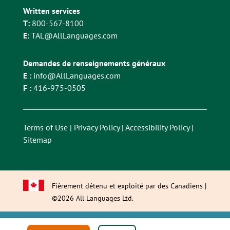
Written services
T:
800-567-8100
E:
TAL@AllLanguages.com
Demandes de renseignements généraux
E :
info@AllLanguages.com
F :
416-975-0505
Terms of Use
|
Privacy Policy
|
Accessibility Policy
|
Sitemap
Fièrement détenu et exploité par des Canadiens |
©2026 All Languages Ltd.
This site is registered on
wpml.org
as a development site. Switch to a