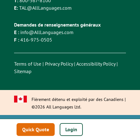
T:
800-567-8100
E:
TAL@AllLanguages.com
Demandes de renseignements généraux
E :
info@AllLanguages.com
F :
416-975-0505
Terms of Use
|
Privacy Policy
|
Accessibility Policy
|
Sitemap
Fièrement détenu et exploité par des Canadiens |
©2026 All Languages Ltd.
This site is registered on
wpml.org
as a development site. Switch to a
Quick Quote
Login
production site key to
remove this banner
.