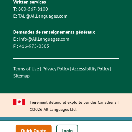
Written services
T:
800-567-8100
E:
TAL@AllLanguages.com
Demandes de renseignements généraux
E :
info@AllLanguages.com
F :
416-975-0505
Terms of Use
|
Privacy Policy
|
Accessibility Policy
|
Sitemap
Fièrement détenu et exploité par des Canadiens |
©2026 All Languages Ltd.
This site is registered on
wpml.org
as a development site. Switch to a
Quick Quote
Login
production site key to
remove this banner
.