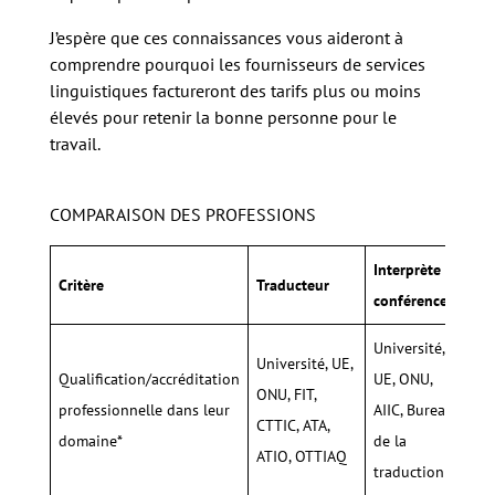
J’espère que ces connaissances vous aideront à
comprendre pourquoi les fournisseurs de services
linguistiques factureront des tarifs plus ou moins
élevés pour retenir la bonne personne pour le
travail.
COMPARAISON DES PROFESSIONS
Interprète de
In
Critère
Traducteur
conférence
c
Université,
Université, UE,
Qualification/accréditation
UE, ONU,
U
ONU, FIT,
professionnelle dans leur
AIIC, Bureau
(r
CTTIC, ATA,
domaine*
de la
IR
ATIO, OTTIAQ
traduction