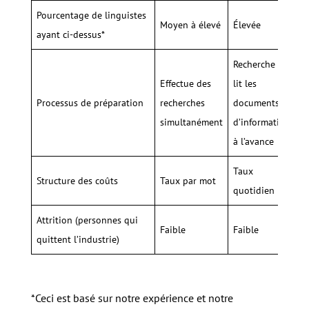
Pourcentage de linguistes
Moyen à élevé
Élevée
F
ayant ci-dessus*
Recherche et
R
Effectue des
lit les
l’
Processus de préparation
recherches
documents
f
simultanément
d’information
c
à l’avance
l’
Taux
Structure des coûts
Taux par mot
T
quotidien
Attrition (personnes qui
Faible
Faible
É
quittent l’industrie)
*Ceci est basé sur notre expérience et notre