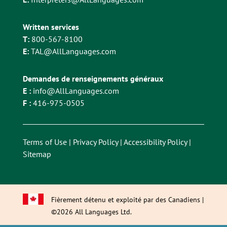
Written services
T:
800-567-8100
E:
TAL@AllLanguages.com
Demandes de renseignements généraux
E :
info@AllLanguages.com
F :
416-975-0505
Terms of Use
|
Privacy Policy
|
Accessibility Policy
|
Sitemap
Fièrement détenu et exploité par des Canadiens |
©2026 All Languages Ltd.