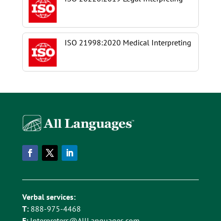
ISO 21998:2020 Medical Interpreting
Verbal services:
T:
888-975-4468
E:
Interpreters@AllLanguages.com